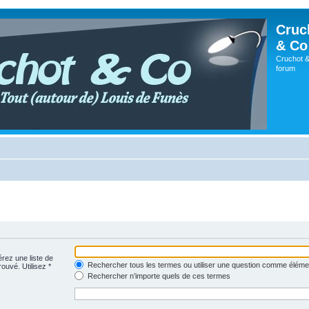
Cruc
& Co
Cruchot &
forum
érez une liste de
Rechercher tous les termes ou utiliser une question comme éléme
rouvé. Utilisez *
Rechercher n’importe quels de ces termes