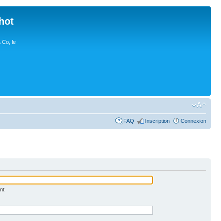
hot
 Co, le
FAQ
Inscription
Connexion
nt