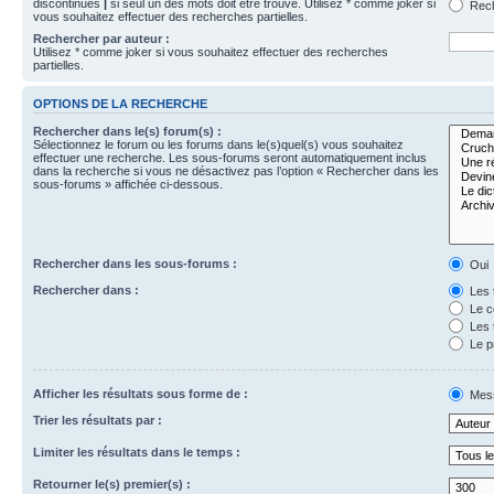
discontinues
|
si seul un des mots doit être trouvé. Utilisez * comme joker si
Rech
vous souhaitez effectuer des recherches partielles.
Rechercher par auteur :
Utilisez * comme joker si vous souhaitez effectuer des recherches
partielles.
OPTIONS DE LA RECHERCHE
Rechercher dans le(s) forum(s) :
Sélectionnez le forum ou les forums dans le(s)quel(s) vous souhaitez
effectuer une recherche. Les sous-forums seront automatiquement inclus
dans la recherche si vous ne désactivez pas l’option « Rechercher dans les
sous-forums » affichée ci-dessous.
Rechercher dans les sous-forums :
Oui
Rechercher dans :
Les 
Le c
Les 
Le p
Afficher les résultats sous forme de :
Mes
Trier les résultats par :
Limiter les résultats dans le temps :
Retourner le(s) premier(s) :