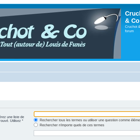
Cruc
& Co
Cruchot &
forum
érez une liste de
Rechercher tous les termes ou utiliser une question comme éléme
rouvé. Utilisez *
Rechercher n’importe quels de ces termes