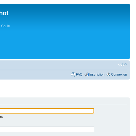
hot
 Co, le
FAQ
Inscription
Connexion
nt