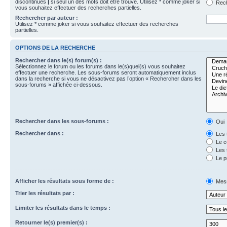
discontinues
|
si seul un des mots doit être trouvé. Utilisez * comme joker si
Rech
vous souhaitez effectuer des recherches partielles.
Rechercher par auteur :
Utilisez * comme joker si vous souhaitez effectuer des recherches
partielles.
OPTIONS DE LA RECHERCHE
Rechercher dans le(s) forum(s) :
Sélectionnez le forum ou les forums dans le(s)quel(s) vous souhaitez
effectuer une recherche. Les sous-forums seront automatiquement inclus
dans la recherche si vous ne désactivez pas l’option « Rechercher dans les
sous-forums » affichée ci-dessous.
Rechercher dans les sous-forums :
Oui
Rechercher dans :
Les 
Le c
Les 
Le p
Afficher les résultats sous forme de :
Mes
Trier les résultats par :
Limiter les résultats dans le temps :
Retourner le(s) premier(s) :