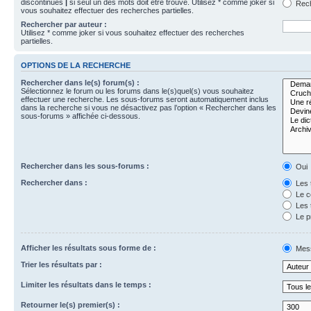
discontinues
|
si seul un des mots doit être trouvé. Utilisez * comme joker si
Rech
vous souhaitez effectuer des recherches partielles.
Rechercher par auteur :
Utilisez * comme joker si vous souhaitez effectuer des recherches
partielles.
OPTIONS DE LA RECHERCHE
Rechercher dans le(s) forum(s) :
Sélectionnez le forum ou les forums dans le(s)quel(s) vous souhaitez
effectuer une recherche. Les sous-forums seront automatiquement inclus
dans la recherche si vous ne désactivez pas l’option « Rechercher dans les
sous-forums » affichée ci-dessous.
Rechercher dans les sous-forums :
Oui
Rechercher dans :
Les 
Le c
Les 
Le p
Afficher les résultats sous forme de :
Mes
Trier les résultats par :
Limiter les résultats dans le temps :
Retourner le(s) premier(s) :