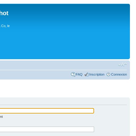
hot
 Co, le
FAQ
Inscription
Connexion
nt