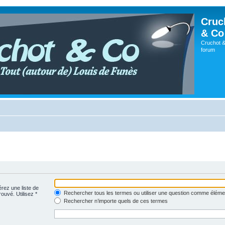
Cruc
& Co
Cruchot &
forum
érez une liste de
Rechercher tous les termes ou utiliser une question comme éléme
rouvé. Utilisez *
Rechercher n’importe quels de ces termes