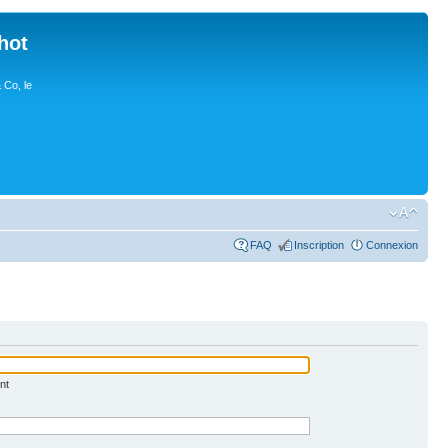
hot
 Co, le
FAQ
Inscription
Connexion
nt