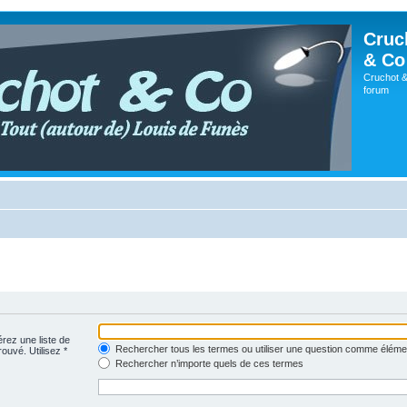
Cruc
& Co
Cruchot &
forum
érez une liste de
Rechercher tous les termes ou utiliser une question comme éléme
rouvé. Utilisez *
Rechercher n’importe quels de ces termes