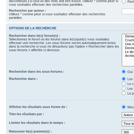
discontinues
|
si seul un des mots doit être trouvé. Utilisez * comme joker si
Rech
vous souhaitez effectuer des recherches partielles.
Rechercher par auteur :
Utilisez * comme joker si vous souhaitez effectuer des recherches
partielles.
OPTIONS DE LA RECHERCHE
Rechercher dans le(s) forum(s) :
Sélectionnez le forum ou les forums dans le(s)quel(s) vous souhaitez
effectuer une recherche. Les sous-forums seront automatiquement inclus
dans la recherche si vous ne désactivez pas l’option « Rechercher dans les
sous-forums » affichée ci-dessous.
Rechercher dans les sous-forums :
Oui
Rechercher dans :
Les 
Le c
Les 
Le p
Afficher les résultats sous forme de :
Mes
Trier les résultats par :
Limiter les résultats dans le temps :
Retourner le(s) premier(s) :