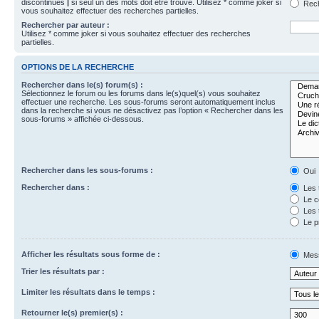
discontinues
|
si seul un des mots doit être trouvé. Utilisez * comme joker si
Rech
vous souhaitez effectuer des recherches partielles.
Rechercher par auteur :
Utilisez * comme joker si vous souhaitez effectuer des recherches
partielles.
OPTIONS DE LA RECHERCHE
Rechercher dans le(s) forum(s) :
Sélectionnez le forum ou les forums dans le(s)quel(s) vous souhaitez
effectuer une recherche. Les sous-forums seront automatiquement inclus
dans la recherche si vous ne désactivez pas l’option « Rechercher dans les
sous-forums » affichée ci-dessous.
Rechercher dans les sous-forums :
Oui
Rechercher dans :
Les 
Le c
Les 
Le p
Afficher les résultats sous forme de :
Mes
Trier les résultats par :
Limiter les résultats dans le temps :
Retourner le(s) premier(s) :