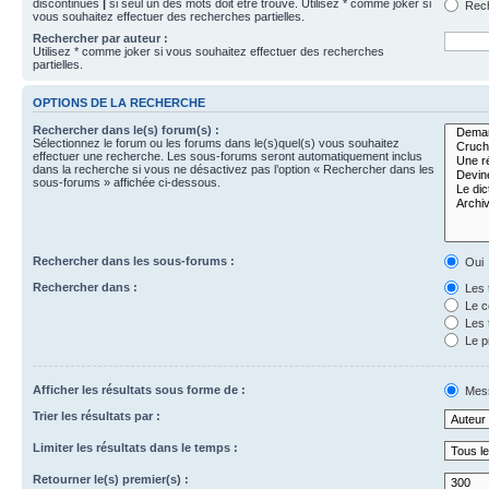
discontinues
|
si seul un des mots doit être trouvé. Utilisez * comme joker si
Rech
vous souhaitez effectuer des recherches partielles.
Rechercher par auteur :
Utilisez * comme joker si vous souhaitez effectuer des recherches
partielles.
OPTIONS DE LA RECHERCHE
Rechercher dans le(s) forum(s) :
Sélectionnez le forum ou les forums dans le(s)quel(s) vous souhaitez
effectuer une recherche. Les sous-forums seront automatiquement inclus
dans la recherche si vous ne désactivez pas l’option « Rechercher dans les
sous-forums » affichée ci-dessous.
Rechercher dans les sous-forums :
Oui
Rechercher dans :
Les 
Le c
Les 
Le p
Afficher les résultats sous forme de :
Mes
Trier les résultats par :
Limiter les résultats dans le temps :
Retourner le(s) premier(s) :