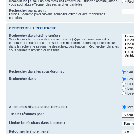
discontinues
|
si seul un des mots doit être trouvé. Utilisez * comme joker si
Rech
vous souhaitez effectuer des recherches partielles.
Rechercher par auteur :
Utilisez * comme joker si vous souhaitez effectuer des recherches
partielles.
OPTIONS DE LA RECHERCHE
Rechercher dans le(s) forum(s) :
Sélectionnez le forum ou les forums dans le(s)quel(s) vous souhaitez
effectuer une recherche. Les sous-forums seront automatiquement inclus
dans la recherche si vous ne désactivez pas l’option « Rechercher dans les
sous-forums » affichée ci-dessous.
Rechercher dans les sous-forums :
Oui
Rechercher dans :
Les 
Le c
Les 
Le p
Afficher les résultats sous forme de :
Mes
Trier les résultats par :
Limiter les résultats dans le temps :
Retourner le(s) premier(s) :