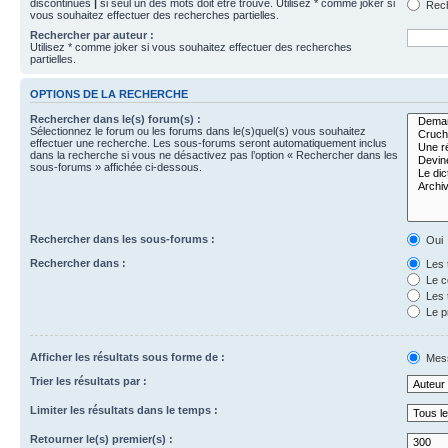
discontinues
|
si seul un des mots doit être trouvé. Utilisez * comme joker si
Rech
vous souhaitez effectuer des recherches partielles.
Rechercher par auteur :
Utilisez * comme joker si vous souhaitez effectuer des recherches
partielles.
OPTIONS DE LA RECHERCHE
Rechercher dans le(s) forum(s) :
Sélectionnez le forum ou les forums dans le(s)quel(s) vous souhaitez
effectuer une recherche. Les sous-forums seront automatiquement inclus
dans la recherche si vous ne désactivez pas l’option « Rechercher dans les
sous-forums » affichée ci-dessous.
Rechercher dans les sous-forums :
Oui
Rechercher dans :
Les 
Le c
Les 
Le p
Afficher les résultats sous forme de :
Mes
Trier les résultats par :
Limiter les résultats dans le temps :
Retourner le(s) premier(s) :