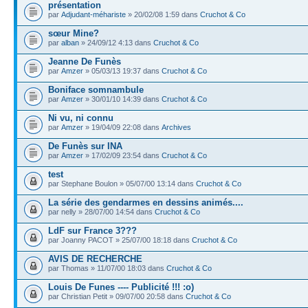
présentation
par
Adjudant-méhariste
» 20/02/08 1:59 dans
Cruchot & Co
sœur Mine?
par
alban
» 24/09/12 4:13 dans
Cruchot & Co
Jeanne De Funès
par
Amzer
» 05/03/13 19:37 dans
Cruchot & Co
Boniface somnambule
par
Amzer
» 30/01/10 14:39 dans
Cruchot & Co
Ni vu, ni connu
par
Amzer
» 19/04/09 22:08 dans
Archives
De Funès sur INA
par
Amzer
» 17/02/09 23:54 dans
Cruchot & Co
test
par Stephane Boulon » 05/07/00 13:14 dans
Cruchot & Co
La série des gendarmes en dessins animés....
par nelly » 28/07/00 14:54 dans
Cruchot & Co
LdF sur France 3???
par Joanny PACOT » 25/07/00 18:18 dans
Cruchot & Co
AVIS DE RECHERCHE
par Thomas » 11/07/00 18:03 dans
Cruchot & Co
Louis De Funes ---- Publicité !!! :o)
par Christian Petit » 09/07/00 20:58 dans
Cruchot & Co