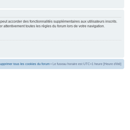
peut accorder des fonctionnalités supplémentaires aux utilisateurs inscrits.
er attentivement toutes les règles du forum lors de votre navigation.
upprimer tous les cookies du forum
• Le fuseau horaire est UTC+1 heure [Heure d’été]