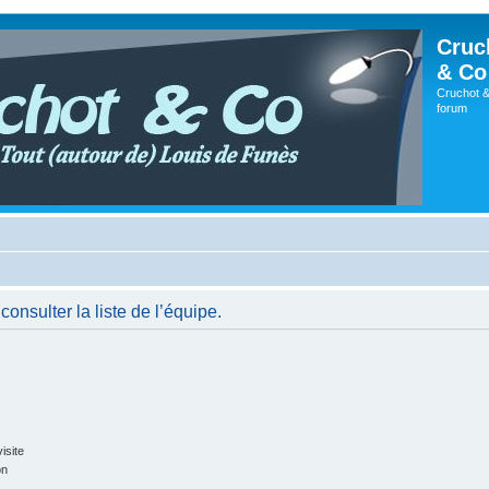
Cruc
& Co
Cruchot &
forum
onsulter la liste de l’équipe.
isite
on