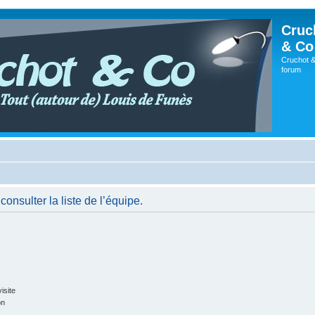
Cruc
& Co
Cruchot &
forum
onsulter la liste de l’équipe.
isite
on