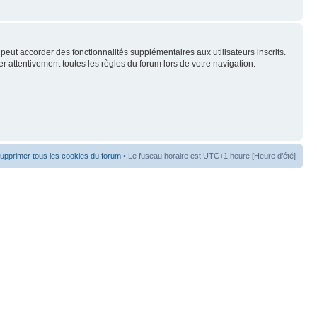
peut accorder des fonctionnalités supplémentaires aux utilisateurs inscrits.
er attentivement toutes les règles du forum lors de votre navigation.
upprimer tous les cookies du forum
• Le fuseau horaire est UTC+1 heure [Heure d’été]