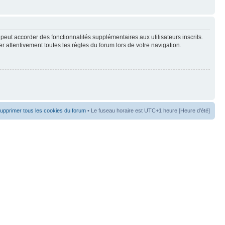
peut accorder des fonctionnalités supplémentaires aux utilisateurs inscrits.
er attentivement toutes les règles du forum lors de votre navigation.
upprimer tous les cookies du forum
• Le fuseau horaire est UTC+1 heure [Heure d’été]