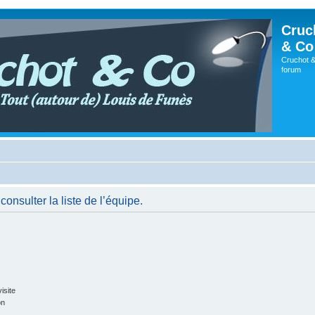
Cruc
& Co
Cruchot &
forum
onsulter la liste de l’équipe.
isite
on