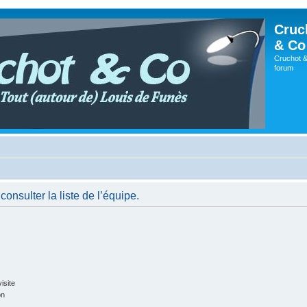
Cruc
& Co
Cruchot &
forum
onsulter la liste de l’équipe.
isite
on