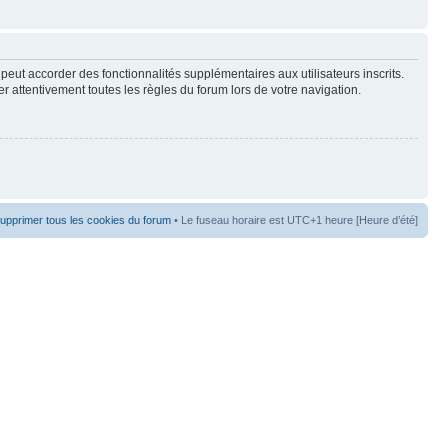
peut accorder des fonctionnalités supplémentaires aux utilisateurs inscrits.
er attentivement toutes les règles du forum lors de votre navigation.
upprimer tous les cookies du forum
• Le fuseau horaire est UTC+1 heure [Heure d’été]