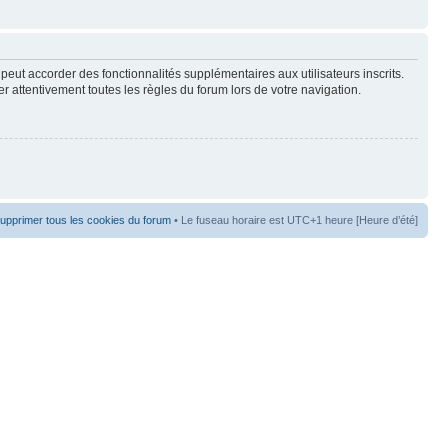
peut accorder des fonctionnalités supplémentaires aux utilisateurs inscrits.
er attentivement toutes les règles du forum lors de votre navigation.
upprimer tous les cookies du forum
• Le fuseau horaire est UTC+1 heure [Heure d’été]