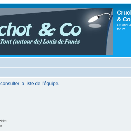
Cruc
& Co
Cruchot &
forum
onsulter la liste de l’équipe.
isite
on