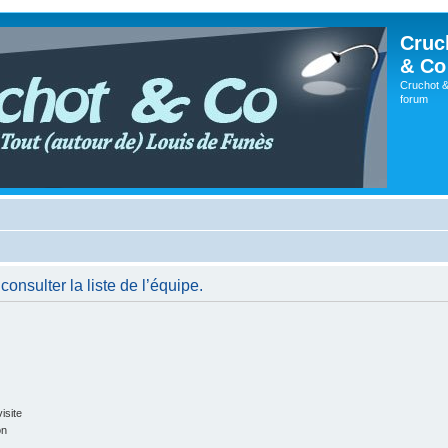
Cruc
& Co
Cruchot &
forum
onsulter la liste de l’équipe.
isite
on