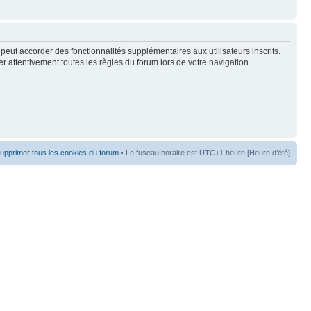
peut accorder des fonctionnalités supplémentaires aux utilisateurs inscrits.
er attentivement toutes les règles du forum lors de votre navigation.
upprimer tous les cookies du forum
• Le fuseau horaire est UTC+1 heure [Heure d’été]