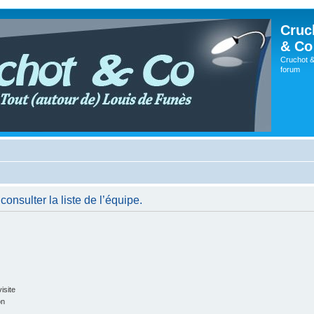
Cruc
& Co
Cruchot &
forum
onsulter la liste de l’équipe.
isite
on