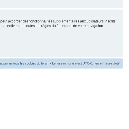
peut accorder des fonctionnalités supplémentaires aux utilisateurs inscrits.
er attentivement toutes les règles du forum lors de votre navigation.
upprimer tous les cookies du forum
• Le fuseau horaire est UTC+1 heure [Heure d’été]