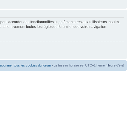
peut accorder des fonctionnalités supplémentaires aux utilisateurs inscrits.
er attentivement toutes les règles du forum lors de votre navigation.
upprimer tous les cookies du forum
• Le fuseau horaire est UTC+1 heure [Heure d’été]