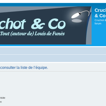
Cruc
& Co
Cruchot &
forum
onsulter la liste de l’équipe.
isite
on