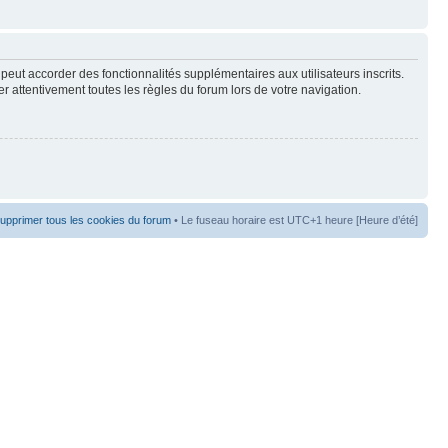
peut accorder des fonctionnalités supplémentaires aux utilisateurs inscrits.
er attentivement toutes les règles du forum lors de votre navigation.
upprimer tous les cookies du forum
• Le fuseau horaire est UTC+1 heure [Heure d’été]