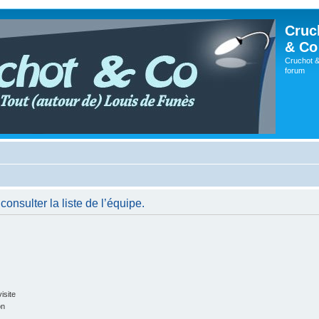
Cruc
& Co
Cruchot &
forum
onsulter la liste de l’équipe.
isite
on