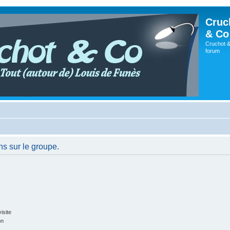
Cruc
& Co
Cruchot &
forum
ns sur le groupe.
isite
on