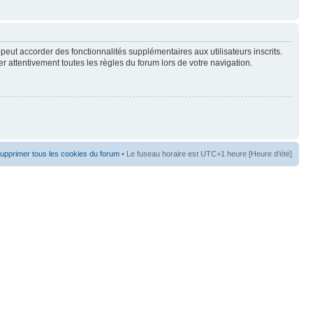
peut accorder des fonctionnalités supplémentaires aux utilisateurs inscrits.
er attentivement toutes les règles du forum lors de votre navigation.
upprimer tous les cookies du forum
• Le fuseau horaire est UTC+1 heure [Heure d’été]