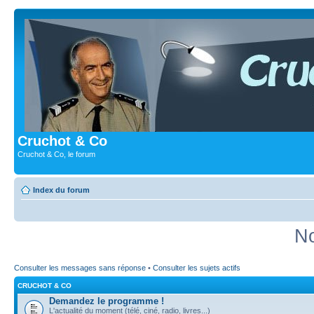
Cruchot & Co
Cruchot & Co, le forum
Index du forum
No
Consulter les messages sans réponse
•
Consulter les sujets actifs
CRUCHOT & CO
Demandez le programme !
L'actualité du moment (télé, ciné, radio, livres...)