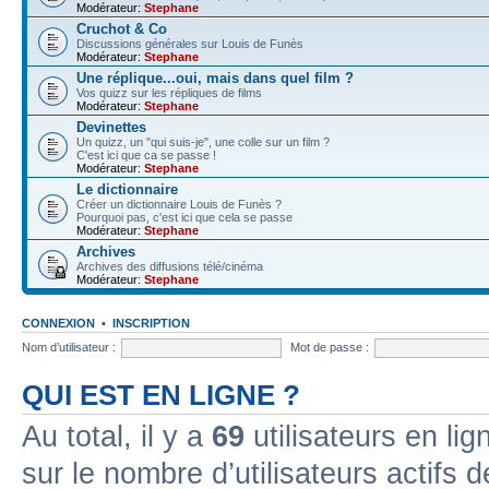
Modérateur:
Stephane
Cruchot & Co
Discussions générales sur Louis de Funès
Modérateur:
Stephane
Une réplique...oui, mais dans quel film ?
Vos quizz sur les répliques de films
Modérateur:
Stephane
Devinettes
Un quizz, un "qui suis-je", une colle sur un film ?
C'est ici que ca se passe !
Modérateur:
Stephane
Le dictionnaire
Créer un dictionnaire Louis de Funès ?
Pourquoi pas, c'est ici que cela se passe
Modérateur:
Stephane
Archives
Archives des diffusions télé/cinéma
Modérateur:
Stephane
CONNEXION
•
INSCRIPTION
Nom d’utilisateur :
Mot de passe :
QUI EST EN LIGNE ?
Au total, il y a
69
utilisateurs en lign
sur le nombre d’utilisateurs actifs 