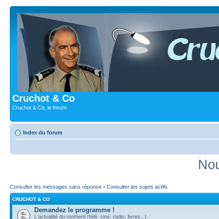
Cruchot & Co
Cruchot & Co, le forum
Index du forum
Nou
Consulter les messages sans réponse
•
Consulter les sujets actifs
CRUCHOT & CO
Demandez le programme !
L'actualité du moment (télé, ciné, radio, livres...)