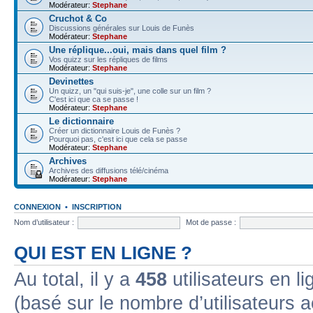
Modérateur:
Stephane
Cruchot & Co
Discussions générales sur Louis de Funès
Modérateur:
Stephane
Une réplique...oui, mais dans quel film ?
Vos quizz sur les répliques de films
Modérateur:
Stephane
Devinettes
Un quizz, un "qui suis-je", une colle sur un film ?
C'est ici que ca se passe !
Modérateur:
Stephane
Le dictionnaire
Créer un dictionnaire Louis de Funès ?
Pourquoi pas, c'est ici que cela se passe
Modérateur:
Stephane
Archives
Archives des diffusions télé/cinéma
Modérateur:
Stephane
CONNEXION
•
INSCRIPTION
Nom d’utilisateur :
Mot de passe :
QUI EST EN LIGNE ?
Au total, il y a
458
utilisateurs en lig
(basé sur le nombre d’utilisateurs a