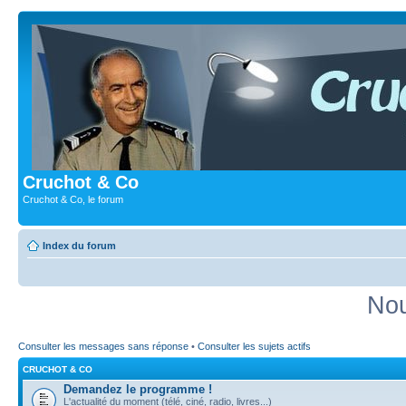
Cruchot & Co
Cruchot & Co, le forum
Index du forum
Nou
Consulter les messages sans réponse
•
Consulter les sujets actifs
CRUCHOT & CO
Demandez le programme !
L'actualité du moment (télé, ciné, radio, livres...)