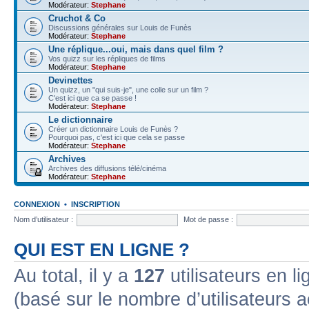
Modérateur:
Stephane
Cruchot & Co
Discussions générales sur Louis de Funès
Modérateur:
Stephane
Une réplique...oui, mais dans quel film ?
Vos quizz sur les répliques de films
Modérateur:
Stephane
Devinettes
Un quizz, un "qui suis-je", une colle sur un film ?
C'est ici que ca se passe !
Modérateur:
Stephane
Le dictionnaire
Créer un dictionnaire Louis de Funès ?
Pourquoi pas, c'est ici que cela se passe
Modérateur:
Stephane
Archives
Archives des diffusions télé/cinéma
Modérateur:
Stephane
CONNEXION
•
INSCRIPTION
Nom d’utilisateur :
Mot de passe :
QUI EST EN LIGNE ?
Au total, il y a
127
utilisateurs en lig
(basé sur le nombre d’utilisateurs a