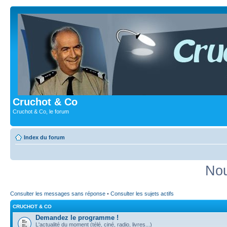
Cruchot & Co
Cruchot & Co, le forum
Index du forum
Nou
Consulter les messages sans réponse
•
Consulter les sujets actifs
CRUCHOT & CO
Demandez le programme !
L'actualité du moment (télé, ciné, radio, livres...)