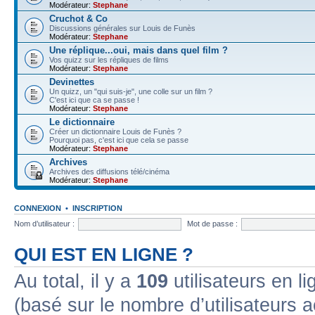
Modérateur:
Stephane
Cruchot & Co
Discussions générales sur Louis de Funès
Modérateur:
Stephane
Une réplique...oui, mais dans quel film ?
Vos quizz sur les répliques de films
Modérateur:
Stephane
Devinettes
Un quizz, un "qui suis-je", une colle sur un film ?
C'est ici que ca se passe !
Modérateur:
Stephane
Le dictionnaire
Créer un dictionnaire Louis de Funès ?
Pourquoi pas, c'est ici que cela se passe
Modérateur:
Stephane
Archives
Archives des diffusions télé/cinéma
Modérateur:
Stephane
CONNEXION
•
INSCRIPTION
Nom d’utilisateur :
Mot de passe :
QUI EST EN LIGNE ?
Au total, il y a
109
utilisateurs en lig
(basé sur le nombre d’utilisateurs a