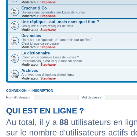
Modérateur:
Stephane
Cruchot & Co
Discussions générales sur Louis de Funès
Modérateur:
Stephane
Une réplique...oui, mais dans quel film ?
Vos quizz sur les répliques de films
Modérateur:
Stephane
Devinettes
Un quizz, un "qui suis-je", une colle sur un film ?
C'est ici que ca se passe !
Modérateur:
Stephane
Le dictionnaire
Créer un dictionnaire Louis de Funès ?
Pourquoi pas, c'est ici que cela se passe
Modérateur:
Stephane
Archives
Archives des diffusions télé/cinéma
Modérateur:
Stephane
CONNEXION
•
INSCRIPTION
Nom d’utilisateur :
Mot de passe :
QUI EST EN LIGNE ?
Au total, il y a
88
utilisateurs en lign
sur le nombre d’utilisateurs actifs 