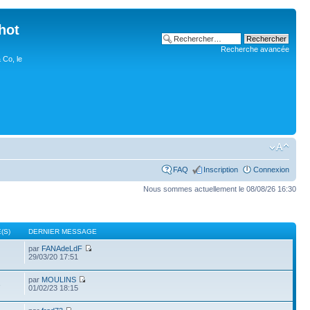
hot
Recherche avancée
 Co, le
FAQ
Inscription
Connexion
Nous sommes actuellement le 08/08/26 16:30
(S)
DERNIER MESSAGE
par
FANAdeLdF
29/03/20 17:51
par
MOULINS
3
01/02/23 18:15