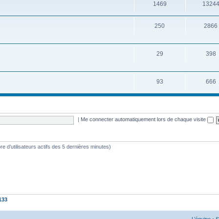
1469
1324
250
2866
29
398
93
666
|
Me connecter automatiquement lors de chaque visite
mbre d’utilisateurs actifs des 5 dernières minutes)
133