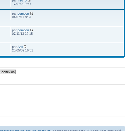
par
fred73
4
17/07/20 7:47
par
pompon
04/07/17 9:57
par
pompon
07/11/13 22:15
par
Asil
25/05/09 16:31