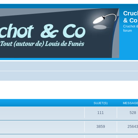
Cruc
& Co
Cruchot &
forum
SUJET(S)
MESSAGE
111
528
3859
2564