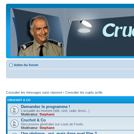
Index du forum
Consulter les messages sans réponse
•
Consulter les sujets actifs
CRUCHOT & CO
Demandez le programme !
L'actualité du moment (télé, ciné, radio, livres...)
Modérateur:
Stephane
Cruchot & Co
Discussions générales sur Louis de Funès
Modérateur:
Stephane
Une réplique...oui, mais dans quel film ?