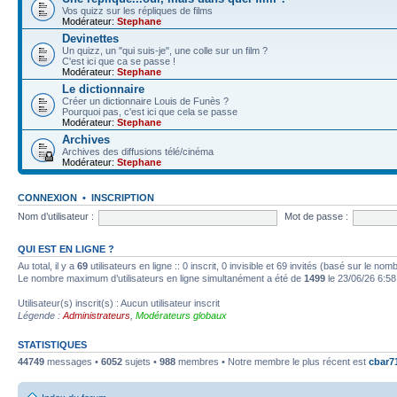
Vos quizz sur les répliques de films
Modérateur:
Stephane
Devinettes
Un quizz, un "qui suis-je", une colle sur un film ?
C'est ici que ca se passe !
Modérateur:
Stephane
Le dictionnaire
Créer un dictionnaire Louis de Funès ?
Pourquoi pas, c'est ici que cela se passe
Modérateur:
Stephane
Archives
Archives des diffusions télé/cinéma
Modérateur:
Stephane
CONNEXION
•
INSCRIPTION
Nom d’utilisateur :
Mot de passe :
QUI EST EN LIGNE ?
Au total, il y a
69
utilisateurs en ligne :: 0 inscrit, 0 invisible et 69 invités (basé sur le no
Le nombre maximum d’utilisateurs en ligne simultanément a été de
1499
le 23/06/26 6:58
Utilisateur(s) inscrit(s) : Aucun utilisateur inscrit
Légende :
Administrateurs
,
Modérateurs globaux
STATISTIQUES
44749
messages •
6052
sujets •
988
membres • Notre membre le plus récent est
cbar7