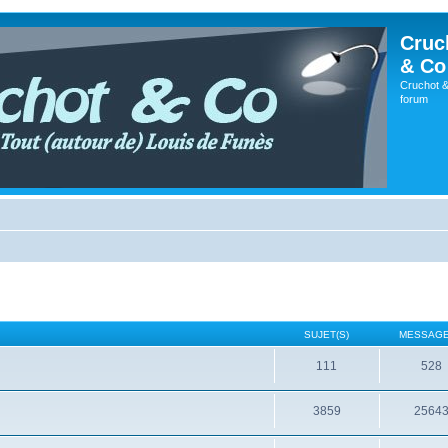
Cruc
& Co
Cruchot &
forum
SUJET(S)
MESSAGE
111
528
3859
2564