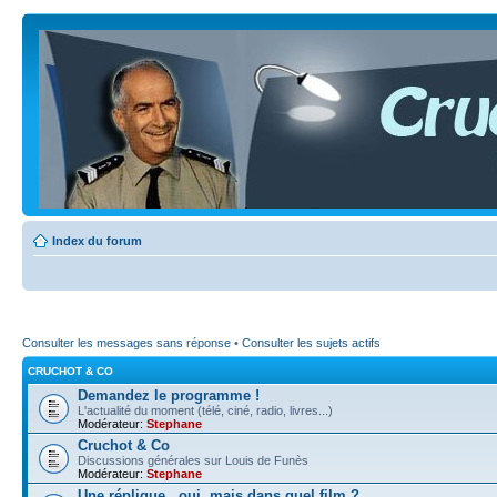
Index du forum
Consulter les messages sans réponse
•
Consulter les sujets actifs
CRUCHOT & CO
Demandez le programme !
L'actualité du moment (télé, ciné, radio, livres...)
Modérateur:
Stephane
Cruchot & Co
Discussions générales sur Louis de Funès
Modérateur:
Stephane
Une réplique...oui, mais dans quel film ?