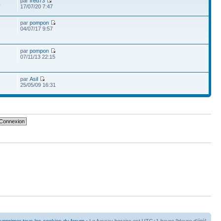
par
fred73
4
17/07/20 7:47
par
pompon
04/07/17 9:57
par
pompon
07/11/13 22:15
par
Asil
25/05/09 16:31