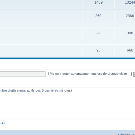
1469
1324
250
2866
29
398
93
666
|
Me connecter automatiquement lors de chaque visite
nombre d’utilisateurs actifs des 5 dernières minutes)
133