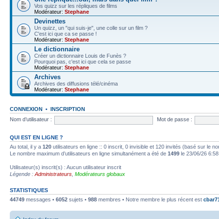
Vos quizz sur les répliques de films
Modérateur:
Stephane
Devinettes
Un quizz, un "qui suis-je", une colle sur un film ?
C'est ici que ca se passe !
Modérateur:
Stephane
Le dictionnaire
Créer un dictionnaire Louis de Funès ?
Pourquoi pas, c'est ici que cela se passe
Modérateur:
Stephane
Archives
Archives des diffusions télé/cinéma
Modérateur:
Stephane
CONNEXION
•
INSCRIPTION
Nom d’utilisateur :
Mot de passe :
QUI EST EN LIGNE ?
Au total, il y a
120
utilisateurs en ligne :: 0 inscrit, 0 invisible et 120 invités (basé sur le 
Le nombre maximum d’utilisateurs en ligne simultanément a été de
1499
le 23/06/26 6:58
Utilisateur(s) inscrit(s) : Aucun utilisateur inscrit
Légende :
Administrateurs
,
Modérateurs globaux
STATISTIQUES
44749
messages •
6052
sujets •
988
membres • Notre membre le plus récent est
cbar7