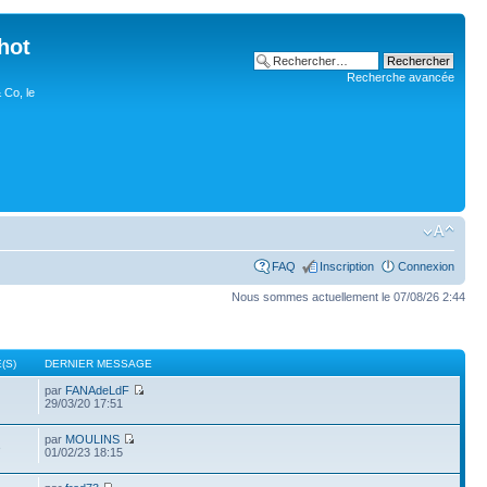
hot
Recherche avancée
 Co, le
FAQ
Inscription
Connexion
Nous sommes actuellement le 07/08/26 2:44
(S)
DERNIER MESSAGE
par
FANAdeLdF
29/03/20 17:51
par
MOULINS
3
01/02/23 18:15