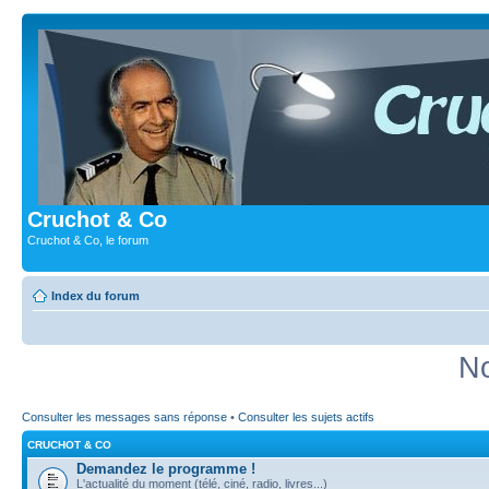
Cruchot & Co
Cruchot & Co, le forum
Index du forum
No
Consulter les messages sans réponse
•
Consulter les sujets actifs
CRUCHOT & CO
Demandez le programme !
L'actualité du moment (télé, ciné, radio, livres...)