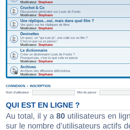
Modérateur:
Stephane
Cruchot & Co
Discussions générales sur Louis de Funès
Modérateur:
Stephane
Une réplique...oui, mais dans quel film ?
Vos quizz sur les répliques de films
Modérateur:
Stephane
Devinettes
Un quizz, un "qui suis-je", une colle sur un film ?
C'est ici que ca se passe !
Modérateur:
Stephane
Le dictionnaire
Créer un dictionnaire Louis de Funès ?
Pourquoi pas, c'est ici que cela se passe
Modérateur:
Stephane
Archives
Archives des diffusions télé/cinéma
Modérateur:
Stephane
CONNEXION
•
INSCRIPTION
Nom d’utilisateur :
Mot de passe :
QUI EST EN LIGNE ?
Au total, il y a
80
utilisateurs en lign
sur le nombre d’utilisateurs actifs 