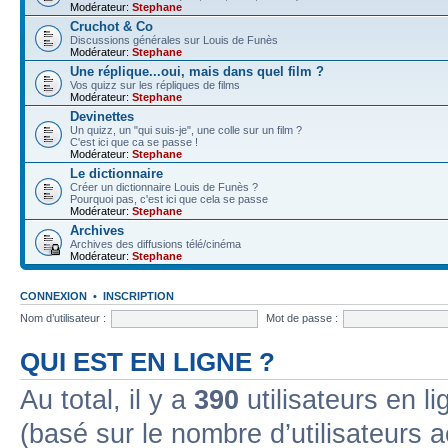
Modérateur:
Stephane
Cruchot & Co
Discussions générales sur Louis de Funès
Modérateur:
Stephane
Une réplique...oui, mais dans quel film ?
Vos quizz sur les répliques de films
Modérateur:
Stephane
Devinettes
Un quizz, un "qui suis-je", une colle sur un film ?
C'est ici que ca se passe !
Modérateur:
Stephane
Le dictionnaire
Créer un dictionnaire Louis de Funès ?
Pourquoi pas, c'est ici que cela se passe
Modérateur:
Stephane
Archives
Archives des diffusions télé/cinéma
Modérateur:
Stephane
CONNEXION
•
INSCRIPTION
Nom d’utilisateur :
Mot de passe :
QUI EST EN LIGNE ?
Au total, il y a
390
utilisateurs en lig
(basé sur le nombre d’utilisateurs a