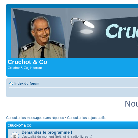
Cruchot & Co
Cruchot & Co, le forum
Index du forum
Nou
Consulter les messages sans réponse
•
Consulter les sujets actifs
CRUCHOT & CO
Demandez le programme !
L'actualité du moment (télé, ciné, radio, livres...)