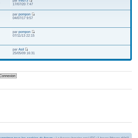
par
fred73
4
17/07/20 7:47
par
pompon
04/07/17 9:57
par
pompon
07/11/13 22:15
par
Asil
25/05/09 16:31