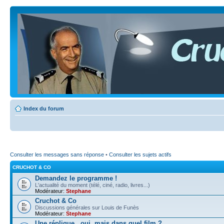
Index du forum
Consulter les messages sans réponse
•
Consulter les sujets actifs
CRUCHOT & CO
Demandez le programme !
L'actualité du moment (télé, ciné, radio, livres...)
Modérateur:
Stephane
Cruchot & Co
Discussions générales sur Louis de Funès
Modérateur:
Stephane
Une réplique...oui, mais dans quel film ?