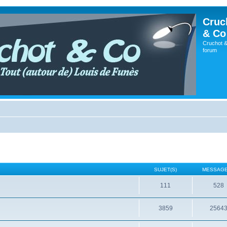
Cruc
& Co
Cruchot &
forum
SUJET(S)
MESSAGE
111
528
3859
2564