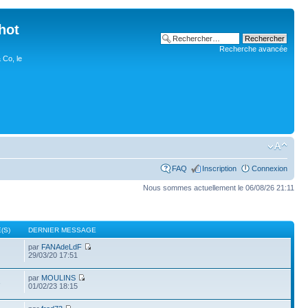
hot
Recherche avancée
 Co, le
FAQ
Inscription
Connexion
Nous sommes actuellement le 06/08/26 21:11
(S)
DERNIER MESSAGE
par
FANAdeLdF
29/03/20 17:51
par
MOULINS
3
01/02/23 18:15