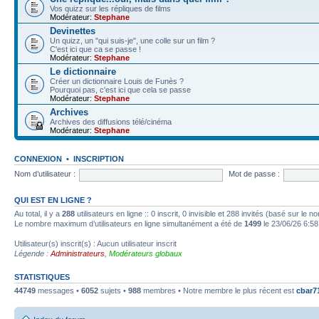
Vos quizz sur les répliques de films
Modérateur:
Stephane
Devinettes
Un quizz, un "qui suis-je", une colle sur un film ?
C'est ici que ca se passe !
Modérateur:
Stephane
Le dictionnaire
Créer un dictionnaire Louis de Funès ?
Pourquoi pas, c'est ici que cela se passe
Modérateur:
Stephane
Archives
Archives des diffusions télé/cinéma
Modérateur:
Stephane
CONNEXION
•
INSCRIPTION
Nom d’utilisateur :
Mot de passe :
QUI EST EN LIGNE ?
Au total, il y a
288
utilisateurs en ligne :: 0 inscrit, 0 invisible et 288 invités (basé sur le 
Le nombre maximum d’utilisateurs en ligne simultanément a été de
1499
le 23/06/26 6:58
Utilisateur(s) inscrit(s) : Aucun utilisateur inscrit
Légende :
Administrateurs
,
Modérateurs globaux
STATISTIQUES
44749
messages •
6052
sujets •
988
membres • Notre membre le plus récent est
cbar7