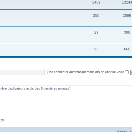
1469
1324
250
2866
29
398
93
666
|
Me connecter automatiquement lors de chaque visite
nombre d’utilisateurs actifs des 5 dernières minutes)
133