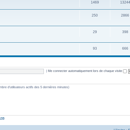
1469
1324
250
2866
29
398
93
666
|
Me connecter automatiquement lors de chaque visite
nombre d’utilisateurs actifs des 5 dernières minutes)
133