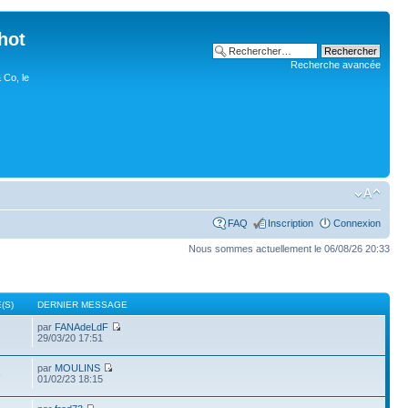
hot
Recherche avancée
 Co, le
FAQ
Inscription
Connexion
Nous sommes actuellement le 06/08/26 20:33
(S)
DERNIER MESSAGE
par
FANAdeLdF
29/03/20 17:51
par
MOULINS
3
01/02/23 18:15