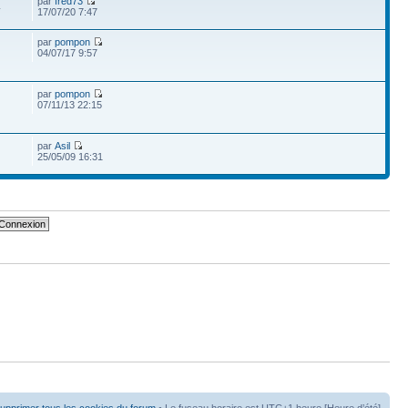
par
fred73
4
17/07/20 7:47
par
pompon
04/07/17 9:57
par
pompon
07/11/13 22:15
par
Asil
25/05/09 16:31