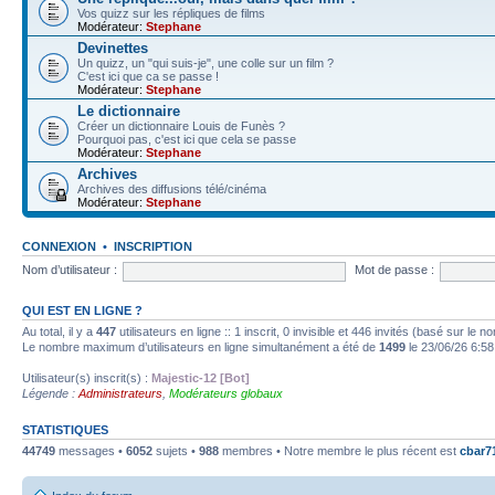
Vos quizz sur les répliques de films
Modérateur:
Stephane
Devinettes
Un quizz, un "qui suis-je", une colle sur un film ?
C'est ici que ca se passe !
Modérateur:
Stephane
Le dictionnaire
Créer un dictionnaire Louis de Funès ?
Pourquoi pas, c'est ici que cela se passe
Modérateur:
Stephane
Archives
Archives des diffusions télé/cinéma
Modérateur:
Stephane
CONNEXION
•
INSCRIPTION
Nom d’utilisateur :
Mot de passe :
QUI EST EN LIGNE ?
Au total, il y a
447
utilisateurs en ligne :: 1 inscrit, 0 invisible et 446 invités (basé sur le 
Le nombre maximum d’utilisateurs en ligne simultanément a été de
1499
le 23/06/26 6:58
Utilisateur(s) inscrit(s) :
Majestic-12 [Bot]
Légende :
Administrateurs
,
Modérateurs globaux
STATISTIQUES
44749
messages •
6052
sujets •
988
membres • Notre membre le plus récent est
cbar7