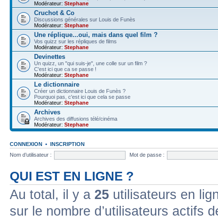
Modérateur:
Stephane
Cruchot & Co
Discussions générales sur Louis de Funès
Modérateur:
Stephane
Une réplique...oui, mais dans quel film ?
Vos quizz sur les répliques de films
Modérateur:
Stephane
Devinettes
Un quizz, un "qui suis-je", une colle sur un film ?
C'est ici que ca se passe !
Modérateur:
Stephane
Le dictionnaire
Créer un dictionnaire Louis de Funès ?
Pourquoi pas, c'est ici que cela se passe
Modérateur:
Stephane
Archives
Archives des diffusions télé/cinéma
Modérateur:
Stephane
CONNEXION
•
INSCRIPTION
Nom d’utilisateur :
Mot de passe :
QUI EST EN LIGNE ?
Au total, il y a
25
utilisateurs en lign
sur le nombre d’utilisateurs actifs 