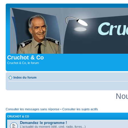
Cruchot & Co
Cruchot & Co, le forum
Index du forum
Nou
Consulter les messages sans réponse
•
Consulter les sujets actifs
CRUCHOT & CO
Demandez le programme !
L'actualité du moment (télé, ciné, radio, livres...)