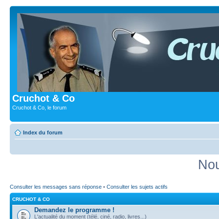
Cruchot & Co
Cruchot & Co, le forum
Index du forum
Nou
Consulter les messages sans réponse
•
Consulter les sujets actifs
CRUCHOT & CO
Demandez le programme !
L'actualité du moment (télé, ciné, radio, livres...)