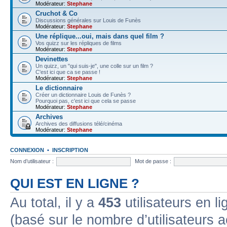
Modérateur:
Stephane
Cruchot & Co
Discussions générales sur Louis de Funès
Modérateur:
Stephane
Une réplique...oui, mais dans quel film ?
Vos quizz sur les répliques de films
Modérateur:
Stephane
Devinettes
Un quizz, un "qui suis-je", une colle sur un film ?
C'est ici que ca se passe !
Modérateur:
Stephane
Le dictionnaire
Créer un dictionnaire Louis de Funès ?
Pourquoi pas, c'est ici que cela se passe
Modérateur:
Stephane
Archives
Archives des diffusions télé/cinéma
Modérateur:
Stephane
CONNEXION
•
INSCRIPTION
Nom d’utilisateur :
Mot de passe :
QUI EST EN LIGNE ?
Au total, il y a
453
utilisateurs en lig
(basé sur le nombre d’utilisateurs a