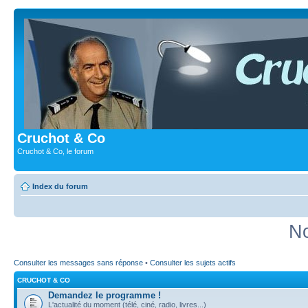
Cruchot & Co
Cruchot & Co, le forum
Index du forum
No
Consulter les messages sans réponse
•
Consulter les sujets actifs
CRUCHOT & CO
Demandez le programme !
L'actualité du moment (télé, ciné, radio, livres...)