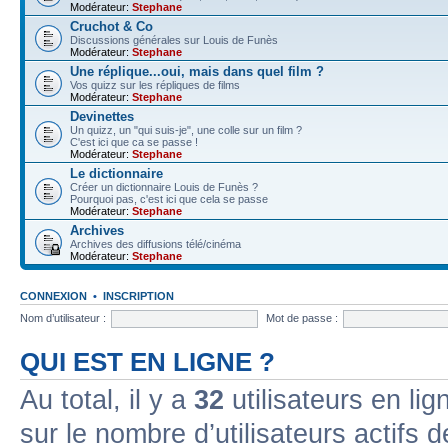
Modérateur:
Stephane
Cruchot & Co
Discussions générales sur Louis de Funès
Modérateur:
Stephane
Une réplique...oui, mais dans quel film ?
Vos quizz sur les répliques de films
Modérateur:
Stephane
Devinettes
Un quizz, un "qui suis-je", une colle sur un film ?
C'est ici que ca se passe !
Modérateur:
Stephane
Le dictionnaire
Créer un dictionnaire Louis de Funès ?
Pourquoi pas, c'est ici que cela se passe
Modérateur:
Stephane
Archives
Archives des diffusions télé/cinéma
Modérateur:
Stephane
CONNEXION
•
INSCRIPTION
Nom d’utilisateur :
Mot de passe :
QUI EST EN LIGNE ?
Au total, il y a
32
utilisateurs en lign
sur le nombre d’utilisateurs actifs 