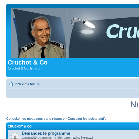
Cruchot & Co
Cruchot & Co, le forum
Index du forum
No
Consulter les messages sans réponse
•
Consulter les sujets actifs
CRUCHOT & CO
Demandez le programme !
L'actualité du moment (télé, ciné, radio, livres...)