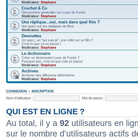
Modérateur:
Stephane
Cruchot & Co
Discussions générales sur Louis de Funès
Modérateur:
Stephane
Une réplique...oui, mais dans quel film ?
Vos quizz sur les répliques de films
Modérateur:
Stephane
Devinettes
Un quizz, un "qui suis-je", une colle sur un film ?
C'est ici que ca se passe !
Modérateur:
Stephane
Le dictionnaire
Créer un dictionnaire Louis de Funès ?
Pourquoi pas, c'est ici que cela se passe
Modérateur:
Stephane
Archives
Archives des diffusions télé/cinéma
Modérateur:
Stephane
CONNEXION
•
INSCRIPTION
Nom d’utilisateur :
Mot de passe :
QUI EST EN LIGNE ?
Au total, il y a
92
utilisateurs en lign
sur le nombre d’utilisateurs actifs 