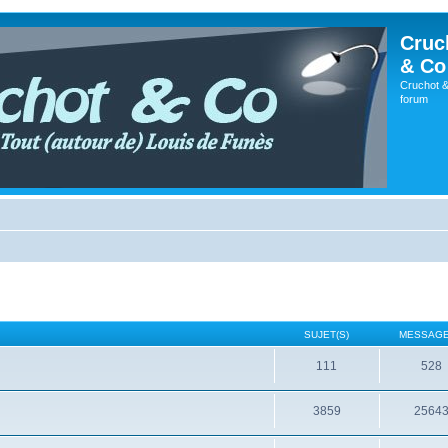
Cruc
& Co
Cruchot &
forum
SUJET(S)
MESSAGE
111
528
3859
2564