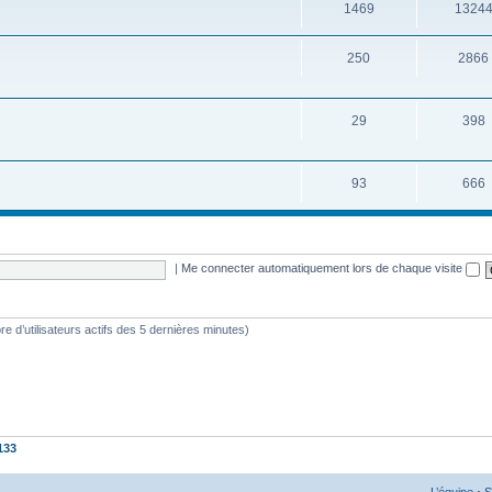
1469
1324
250
2866
29
398
93
666
|
Me connecter automatiquement lors de chaque visite
mbre d’utilisateurs actifs des 5 dernières minutes)
133