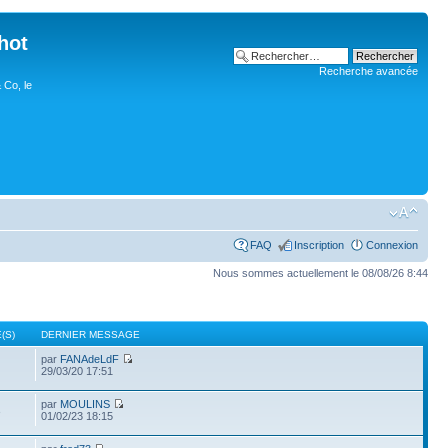
hot
Recherche avancée
 Co, le
FAQ
Inscription
Connexion
Nous sommes actuellement le 08/08/26 8:44
(S)
DERNIER MESSAGE
par
FANAdeLdF
29/03/20 17:51
par
MOULINS
3
01/02/23 18:15