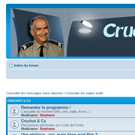
Index du forum
Consulter les messages sans réponse
•
Consulter les sujets actifs
CRUCHOT & CO
Demandez le programme !
L'actualité du moment (télé, ciné, radio, livres...)
Modérateur:
Stephane
Cruchot & Co
Discussions générales sur Louis de Funès
Modérateur:
Stephane
Une réplique...oui, mais dans quel film ?