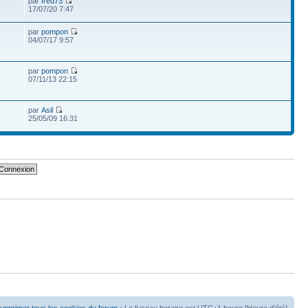
par
fred73
4
17/07/20 7:47
par
pompon
04/07/17 9:57
par
pompon
07/11/13 22:15
par
Asil
25/05/09 16:31