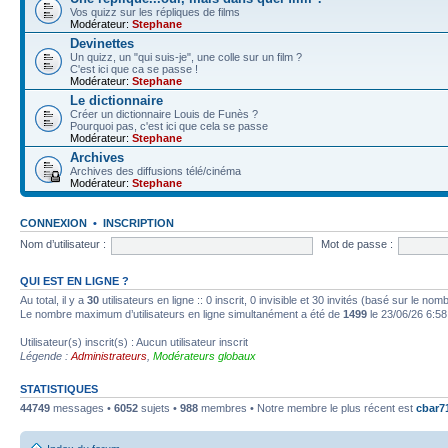
Vos quizz sur les répliques de films
Modérateur:
Stephane
Devinettes
Un quizz, un "qui suis-je", une colle sur un film ?
C'est ici que ca se passe !
Modérateur:
Stephane
Le dictionnaire
Créer un dictionnaire Louis de Funès ?
Pourquoi pas, c'est ici que cela se passe
Modérateur:
Stephane
Archives
Archives des diffusions télé/cinéma
Modérateur:
Stephane
CONNEXION
•
INSCRIPTION
Nom d’utilisateur :
Mot de passe :
QUI EST EN LIGNE ?
Au total, il y a
30
utilisateurs en ligne :: 0 inscrit, 0 invisible et 30 invités (basé sur le no
Le nombre maximum d’utilisateurs en ligne simultanément a été de
1499
le 23/06/26 6:58
Utilisateur(s) inscrit(s) : Aucun utilisateur inscrit
Légende :
Administrateurs
,
Modérateurs globaux
STATISTIQUES
44749
messages •
6052
sujets •
988
membres • Notre membre le plus récent est
cbar7