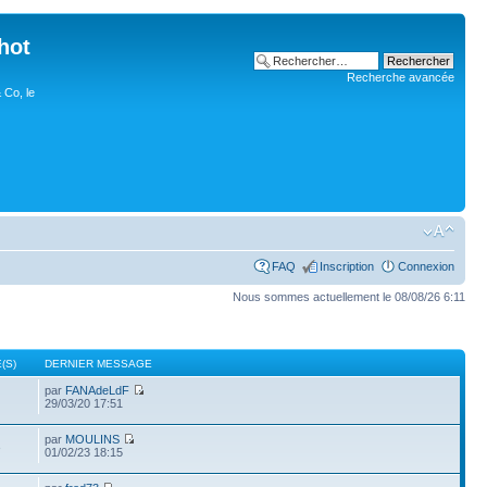
hot
Recherche avancée
 Co, le
FAQ
Inscription
Connexion
Nous sommes actuellement le 08/08/26 6:11
(S)
DERNIER MESSAGE
par
FANAdeLdF
29/03/20 17:51
par
MOULINS
3
01/02/23 18:15