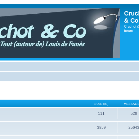
Cruc
& Co
Cruchot &
forum
SUJET(S)
MESSAGE
111
528
3859
2564