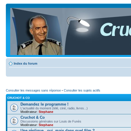
Index du forum
Consulter les messages sans réponse
•
Consulter les sujets actifs
CRUCHOT & CO
Demandez le programme !
L'actualité du moment (télé, ciné, radio, livres...)
Modérateur:
Stephane
Cruchot & Co
Discussions générales sur Louis de Funès
Modérateur:
Stephane
Une réplique...oui, mais dans quel film ?