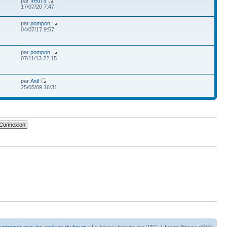
par
fred73
4
17/07/20 7:47
par
pompon
04/07/17 9:57
par
pompon
07/11/13 22:15
par
Asil
25/05/09 16:31