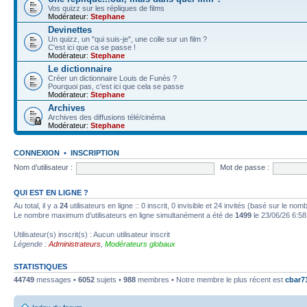
Vos quizz sur les répliques de films
Modérateur:
Stephane
Devinettes
Un quizz, un "qui suis-je", une colle sur un film ?
C'est ici que ca se passe !
Modérateur:
Stephane
Le dictionnaire
Créer un dictionnaire Louis de Funès ?
Pourquoi pas, c'est ici que cela se passe
Modérateur:
Stephane
Archives
Archives des diffusions télé/cinéma
Modérateur:
Stephane
CONNEXION
•
INSCRIPTION
Nom d’utilisateur :
Mot de passe :
QUI EST EN LIGNE ?
Au total, il y a
24
utilisateurs en ligne :: 0 inscrit, 0 invisible et 24 invités (basé sur le no
Le nombre maximum d’utilisateurs en ligne simultanément a été de
1499
le 23/06/26 6:58
Utilisateur(s) inscrit(s) : Aucun utilisateur inscrit
Légende :
Administrateurs
,
Modérateurs globaux
STATISTIQUES
44749
messages •
6052
sujets •
988
membres • Notre membre le plus récent est
cbar7