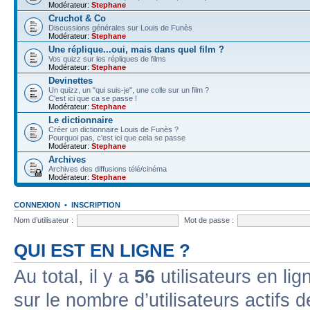
Modérateur:
Stephane
Cruchot & Co
Discussions générales sur Louis de Funès
Modérateur:
Stephane
Une réplique...oui, mais dans quel film ?
Vos quizz sur les répliques de films
Modérateur:
Stephane
Devinettes
Un quizz, un "qui suis-je", une colle sur un film ?
C'est ici que ca se passe !
Modérateur:
Stephane
Le dictionnaire
Créer un dictionnaire Louis de Funès ?
Pourquoi pas, c'est ici que cela se passe
Modérateur:
Stephane
Archives
Archives des diffusions télé/cinéma
Modérateur:
Stephane
CONNEXION
•
INSCRIPTION
Nom d’utilisateur :
Mot de passe :
QUI EST EN LIGNE ?
Au total, il y a
56
utilisateurs en lign
sur le nombre d’utilisateurs actifs 