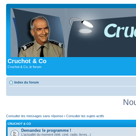
Cruchot & Co
Cruchot & Co, le forum
Index du forum
Nou
Consulter les messages sans réponse
•
Consulter les sujets actifs
CRUCHOT & CO
Demandez le programme !
L'actualité du moment (télé, ciné, radio, livres...)