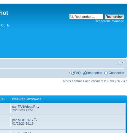
hot
Recherche avancée
 Co, le
FAQ
Inscription
Connexion
Nous sommes actuellement le 07/08/26 7:47
(S)
DERNIER MESSAGE
par
FANAdeLdF
29/03/20 17:51
par
MOULINS
3
01/02/23 18:15