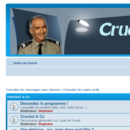
Index du forum
Consulter les messages sans réponse
•
Consulter les sujets actifs
CRUCHOT & CO
Demandez le programme !
L'actualité du moment (télé, ciné, radio, livres...)
Modérateur:
Stephane
Cruchot & Co
Discussions générales sur Louis de Funès
Modérateur:
Stephane
Une réplique...oui, mais dans quel film ?