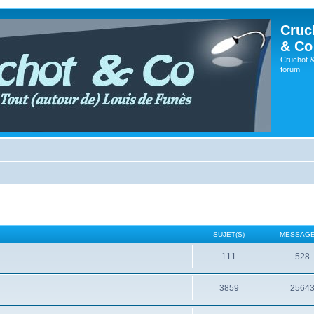
Cruc
& Co
Cruchot &
forum
SUJET(S)
MESSAGE
111
528
3859
2564