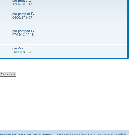
par
fred73
4
17/07/20 7:47
par
pompon
04/07/17 9:57
par
pompon
07/11/13 22:15
par
Asil
25/05/09 16:31