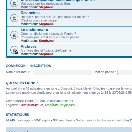
Vos quizz sur les répliques de films
Modérateur:
Stephane
Devinettes
Un quizz, un "qui suis-je", une colle sur un film ?
C'est ici que ca se passe !
Modérateur:
Stephane
Le dictionnaire
Créer un dictionnaire Louis de Funès ?
Pourquoi pas, c'est ici que cela se passe
Modérateur:
Stephane
Archives
Archives des diffusions télé/cinéma
Modérateur:
Stephane
CONNEXION
•
INSCRIPTION
Nom d’utilisateur :
Mot de passe :
QUI EST EN LIGNE ?
Au total, il y a
40
utilisateurs en ligne :: 0 inscrit, 0 invisible et 40 invités (basé sur le no
Le nombre maximum d’utilisateurs en ligne simultanément a été de
1499
le 23/06/26 6:58
Utilisateur(s) inscrit(s) : Aucun utilisateur inscrit
Légende :
Administrateurs
,
Modérateurs globaux
STATISTIQUES
44749
messages •
6052
sujets •
988
membres • Notre membre le plus récent est
cbar7