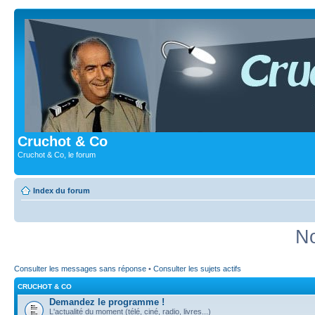
Cruchot & Co
Cruchot & Co, le forum
Index du forum
No
Consulter les messages sans réponse
•
Consulter les sujets actifs
CRUCHOT & CO
Demandez le programme !
L'actualité du moment (télé, ciné, radio, livres...)