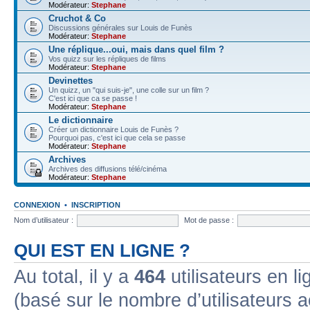
Modérateur:
Stephane
Cruchot & Co
Discussions générales sur Louis de Funès
Modérateur:
Stephane
Une réplique...oui, mais dans quel film ?
Vos quizz sur les répliques de films
Modérateur:
Stephane
Devinettes
Un quizz, un "qui suis-je", une colle sur un film ?
C'est ici que ca se passe !
Modérateur:
Stephane
Le dictionnaire
Créer un dictionnaire Louis de Funès ?
Pourquoi pas, c'est ici que cela se passe
Modérateur:
Stephane
Archives
Archives des diffusions télé/cinéma
Modérateur:
Stephane
CONNEXION
•
INSCRIPTION
Nom d’utilisateur :
Mot de passe :
QUI EST EN LIGNE ?
Au total, il y a
464
utilisateurs en lig
(basé sur le nombre d’utilisateurs a