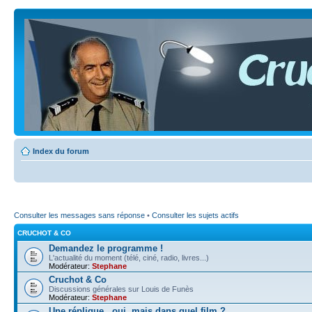
Index du forum
Consulter les messages sans réponse
•
Consulter les sujets actifs
CRUCHOT & CO
Demandez le programme !
L'actualité du moment (télé, ciné, radio, livres...)
Modérateur:
Stephane
Cruchot & Co
Discussions générales sur Louis de Funès
Modérateur:
Stephane
Une réplique...oui, mais dans quel film ?