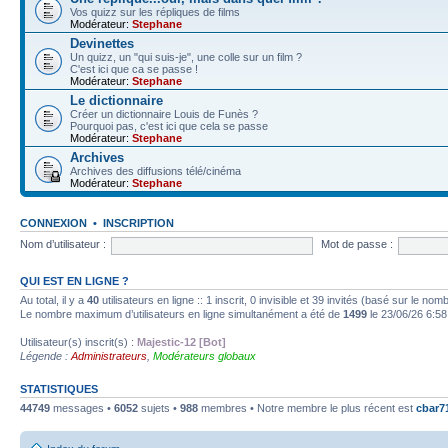
Vos quizz sur les répliques de films
Modérateur:
Stephane
Devinettes
Un quizz, un "qui suis-je", une colle sur un film ?
C'est ici que ca se passe !
Modérateur:
Stephane
Le dictionnaire
Créer un dictionnaire Louis de Funès ?
Pourquoi pas, c'est ici que cela se passe
Modérateur:
Stephane
Archives
Archives des diffusions télé/cinéma
Modérateur:
Stephane
CONNEXION
•
INSCRIPTION
Nom d’utilisateur :
Mot de passe :
QUI EST EN LIGNE ?
Au total, il y a
40
utilisateurs en ligne :: 1 inscrit, 0 invisible et 39 invités (basé sur le no
Le nombre maximum d’utilisateurs en ligne simultanément a été de
1499
le 23/06/26 6:58
Utilisateur(s) inscrit(s) :
Majestic-12 [Bot]
Légende :
Administrateurs
,
Modérateurs globaux
STATISTIQUES
44749
messages •
6052
sujets •
988
membres • Notre membre le plus récent est
cbar7