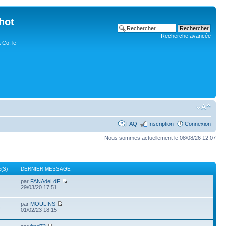
hot
Recherche avancée
 Co, le
FAQ
Inscription
Connexion
Nous sommes actuellement le 08/08/26 12:07
(S)
DERNIER MESSAGE
par
FANAdeLdF
29/03/20 17:51
par
MOULINS
3
01/02/23 18:15