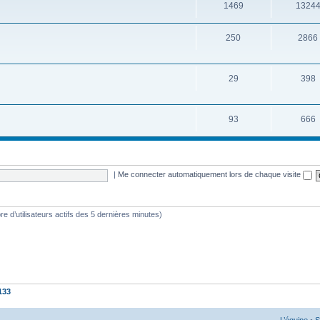
1469
1324
250
2866
29
398
93
666
|
Me connecter automatiquement lors de chaque visite
mbre d’utilisateurs actifs des 5 dernières minutes)
133