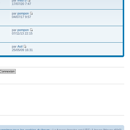
par
fred73
4
17/07/20 7:47
par
pompon
04/07/17 9:57
par
pompon
07/11/13 22:15
par
Asil
25/05/09 16:31