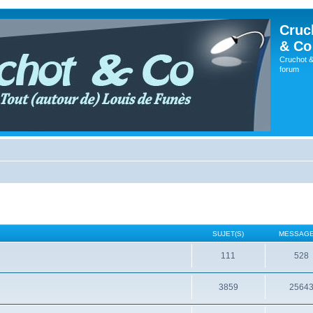
Cruc
& Co
Cruchot &
forum
SUJET(S)
MESSAGE
111
528
3859
2564