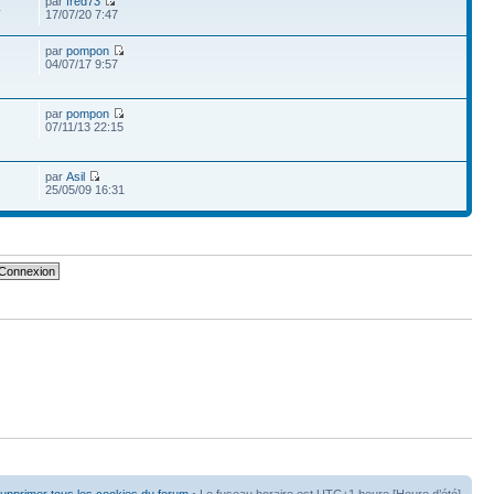
par
fred73
4
17/07/20 7:47
par
pompon
04/07/17 9:57
par
pompon
07/11/13 22:15
par
Asil
25/05/09 16:31