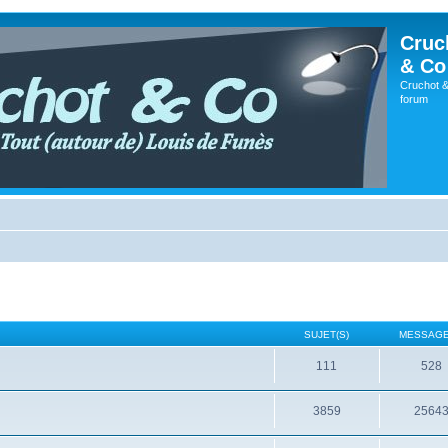
Cruc
& Co
Cruchot &
forum
SUJET(S)
MESSAGE
111
528
3859
2564