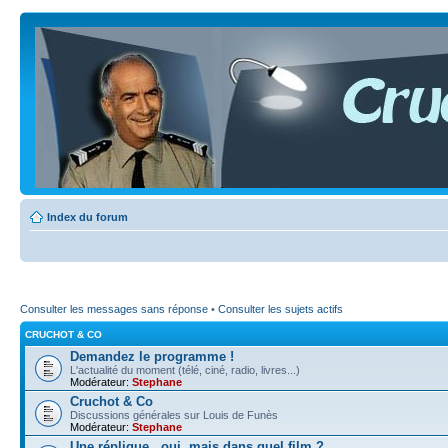
Index du forum
Consulter les messages sans réponse
•
Consulter les sujets actifs
CRUCHOT & CO
Demandez le programme !
L'actualité du moment (télé, ciné, radio, livres...)
Modérateur:
Stephane
Cruchot & Co
Discussions générales sur Louis de Funès
Modérateur:
Stephane
Une réplique...oui, mais dans quel film ?