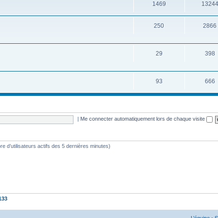
1469
1324
250
2866
29
398
93
666
|
Me connecter automatiquement lors de chaque visite
mbre d’utilisateurs actifs des 5 dernières minutes)
133