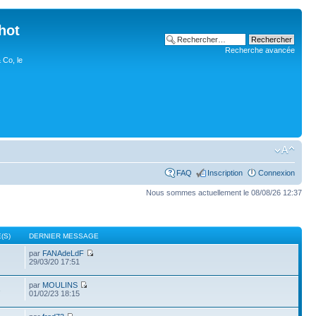
hot
Recherche avancée
 Co, le
FAQ
Inscription
Connexion
Nous sommes actuellement le 08/08/26 12:37
(S)
DERNIER MESSAGE
par
FANAdeLdF
29/03/20 17:51
par
MOULINS
3
01/02/23 18:15