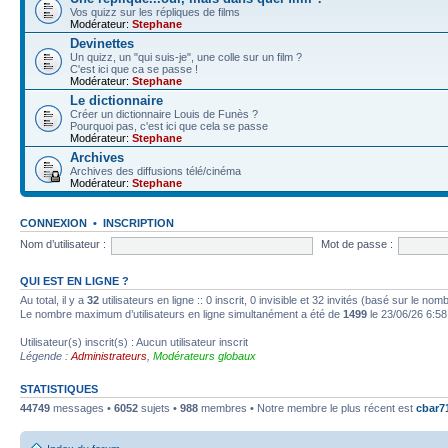
Vos quizz sur les répliques de films
Modérateur:
Stephane
Devinettes
Un quizz, un "qui suis-je", une colle sur un film ?
C'est ici que ca se passe !
Modérateur:
Stephane
Le dictionnaire
Créer un dictionnaire Louis de Funès ?
Pourquoi pas, c'est ici que cela se passe
Modérateur:
Stephane
Archives
Archives des diffusions télé/cinéma
Modérateur:
Stephane
CONNEXION
•
INSCRIPTION
Nom d’utilisateur :
Mot de passe :
QUI EST EN LIGNE ?
Au total, il y a
32
utilisateurs en ligne :: 0 inscrit, 0 invisible et 32 invités (basé sur le no
Le nombre maximum d’utilisateurs en ligne simultanément a été de
1499
le 23/06/26 6:58
Utilisateur(s) inscrit(s) : Aucun utilisateur inscrit
Légende :
Administrateurs
,
Modérateurs globaux
STATISTIQUES
44749
messages •
6052
sujets •
988
membres • Notre membre le plus récent est
cbar7