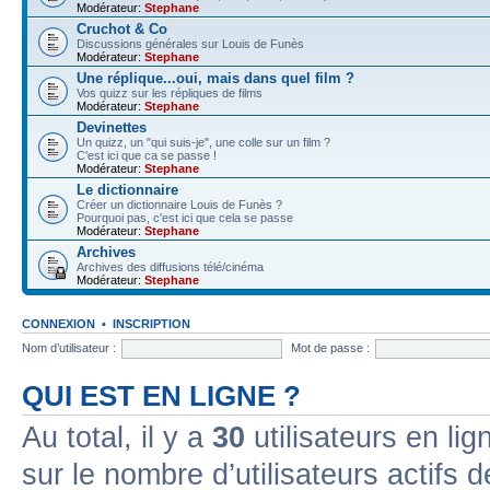
Modérateur:
Stephane
Cruchot & Co
Discussions générales sur Louis de Funès
Modérateur:
Stephane
Une réplique...oui, mais dans quel film ?
Vos quizz sur les répliques de films
Modérateur:
Stephane
Devinettes
Un quizz, un "qui suis-je", une colle sur un film ?
C'est ici que ca se passe !
Modérateur:
Stephane
Le dictionnaire
Créer un dictionnaire Louis de Funès ?
Pourquoi pas, c'est ici que cela se passe
Modérateur:
Stephane
Archives
Archives des diffusions télé/cinéma
Modérateur:
Stephane
CONNEXION
•
INSCRIPTION
Nom d’utilisateur :
Mot de passe :
QUI EST EN LIGNE ?
Au total, il y a
30
utilisateurs en lign
sur le nombre d’utilisateurs actifs 