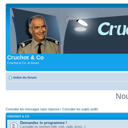
Cruchot & Co
Cruchot & Co, le forum
Index du forum
Nou
Consulter les messages sans réponse
•
Consulter les sujets actifs
CRUCHOT & CO
Demandez le programme !
L'actualité du moment (télé, ciné, radio, livres...)