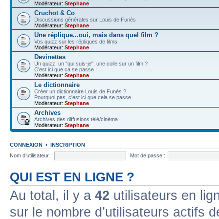
Modérateur:
Stephane
Cruchot & Co
Discussions générales sur Louis de Funès
Modérateur:
Stephane
Une réplique...oui, mais dans quel film ?
Vos quizz sur les répliques de films
Modérateur:
Stephane
Devinettes
Un quizz, un "qui suis-je", une colle sur un film ?
C'est ici que ca se passe !
Modérateur:
Stephane
Le dictionnaire
Créer un dictionnaire Louis de Funès ?
Pourquoi pas, c'est ici que cela se passe
Modérateur:
Stephane
Archives
Archives des diffusions télé/cinéma
Modérateur:
Stephane
CONNEXION
•
INSCRIPTION
Nom d’utilisateur :
Mot de passe :
QUI EST EN LIGNE ?
Au total, il y a
42
utilisateurs en lign
sur le nombre d’utilisateurs actifs 