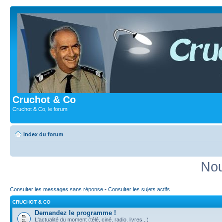
Cruchot & Co
Cruchot & Co, le forum
Index du forum
Nou
Consulter les messages sans réponse
•
Consulter les sujets actifs
CRUCHOT & CO
Demandez le programme !
L'actualité du moment (télé, ciné, radio, livres...)