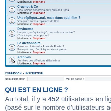
Modérateur:
Stephane
Cruchot & Co
Discussions générales sur Louis de Funès
Modérateur:
Stephane
Une réplique...oui, mais dans quel film ?
Vos quizz sur les répliques de films
Modérateur:
Stephane
Devinettes
Un quizz, un "qui suis-je", une colle sur un film ?
C'est ici que ca se passe !
Modérateur:
Stephane
Le dictionnaire
Créer un dictionnaire Louis de Funès ?
Pourquoi pas, c'est ici que cela se passe
Modérateur:
Stephane
Archives
Archives des diffusions télé/cinéma
Modérateur:
Stephane
CONNEXION
•
INSCRIPTION
Nom d’utilisateur :
Mot de passe :
QUI EST EN LIGNE ?
Au total, il y a
452
utilisateurs en lig
(basé sur le nombre d’utilisateurs a