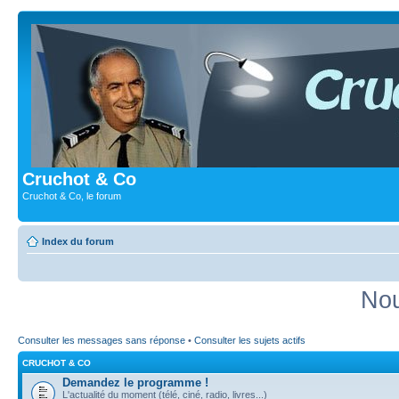
Cruchot & Co
Cruchot & Co, le forum
Index du forum
Nou
Consulter les messages sans réponse
•
Consulter les sujets actifs
CRUCHOT & CO
Demandez le programme !
L'actualité du moment (télé, ciné, radio, livres...)