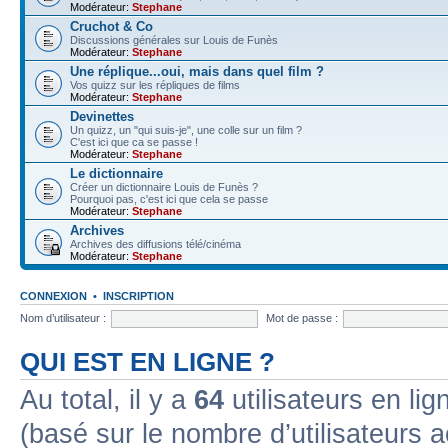
Modérateur:
Stephane
Cruchot & Co
Discussions générales sur Louis de Funès
Modérateur:
Stephane
Une réplique...oui, mais dans quel film ?
Vos quizz sur les répliques de films
Modérateur:
Stephane
Devinettes
Un quizz, un "qui suis-je", une colle sur un film ?
C'est ici que ca se passe !
Modérateur:
Stephane
Le dictionnaire
Créer un dictionnaire Louis de Funès ?
Pourquoi pas, c'est ici que cela se passe
Modérateur:
Stephane
Archives
Archives des diffusions télé/cinéma
Modérateur:
Stephane
CONNEXION
•
INSCRIPTION
Nom d’utilisateur :
Mot de passe :
QUI EST EN LIGNE ?
Au total, il y a
64
utilisateurs en lign
(basé sur le nombre d’utilisateurs a