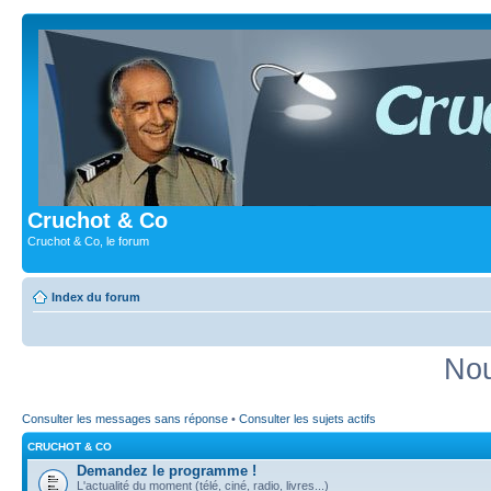
Cruchot & Co
Cruchot & Co, le forum
Index du forum
Nou
Consulter les messages sans réponse
•
Consulter les sujets actifs
CRUCHOT & CO
Demandez le programme !
L'actualité du moment (télé, ciné, radio, livres...)