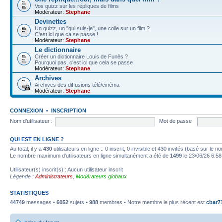
Vos quizz sur les répliques de films
Modérateur:
Stephane
Devinettes
Un quizz, un "qui suis-je", une colle sur un film ?
C'est ici que ca se passe !
Modérateur:
Stephane
Le dictionnaire
Créer un dictionnaire Louis de Funès ?
Pourquoi pas, c'est ici que cela se passe
Modérateur:
Stephane
Archives
Archives des diffusions télé/cinéma
Modérateur:
Stephane
CONNEXION
•
INSCRIPTION
Nom d’utilisateur :
Mot de passe :
QUI EST EN LIGNE ?
Au total, il y a
430
utilisateurs en ligne :: 0 inscrit, 0 invisible et 430 invités (basé sur le 
Le nombre maximum d’utilisateurs en ligne simultanément a été de
1499
le 23/06/26 6:58
Utilisateur(s) inscrit(s) : Aucun utilisateur inscrit
Légende :
Administrateurs
,
Modérateurs globaux
STATISTIQUES
44749
messages •
6052
sujets •
988
membres • Notre membre le plus récent est
cbar7