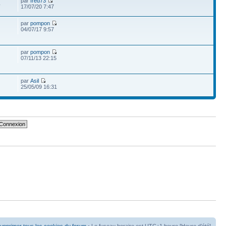
par
fred73
4
17/07/20 7:47
par
pompon
04/07/17 9:57
par
pompon
07/11/13 22:15
par
Asil
25/05/09 16:31