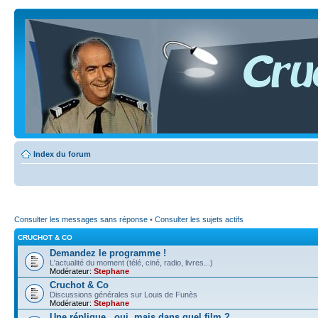
Index du forum
Consulter les messages sans réponse
•
Consulter les sujets actifs
CRUCHOT & CO
Demandez le programme !
L'actualité du moment (télé, ciné, radio, livres...)
Modérateur:
Stephane
Cruchot & Co
Discussions générales sur Louis de Funès
Modérateur:
Stephane
Une réplique...oui, mais dans quel film ?