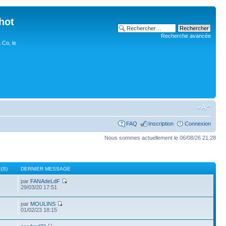
hot
Recherche avancée
 Co, le
FAQ
Inscription
Connexion
Nous sommes actuellement le 06/08/26 21:28
(S)
DERNIER MESSAGE
par
FANAdeLdF
29/03/20 17:51
par
MOULINS
3
01/02/23 18:15