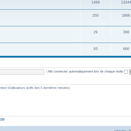
1469
1324
250
2866
29
398
93
666
|
Me connecter automatiquement lors de chaque visite
nombre d’utilisateurs actifs des 5 dernières minutes)
133