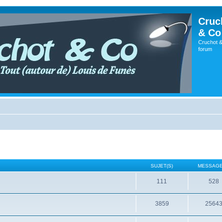
Cruc
& Co
Cruchot &
forum
SUJET(S)
MESSAGE
111
528
3859
2564